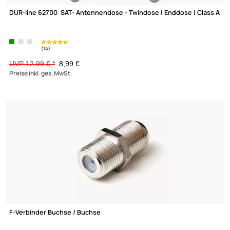
Abisolierer für Koaxialkabel einfaches Abisolieren aller gängige
Antennenkabel SWC1
3,87 €
Preise inkl. ges. MwSt.
-30,8%