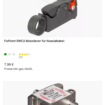
Sat LNB-Adapter Adapter kompatibel mit Technisatspiegel (
Satman 650 /
850 )
(205)
19,90 €
Preise inkl. ges. MwSt.