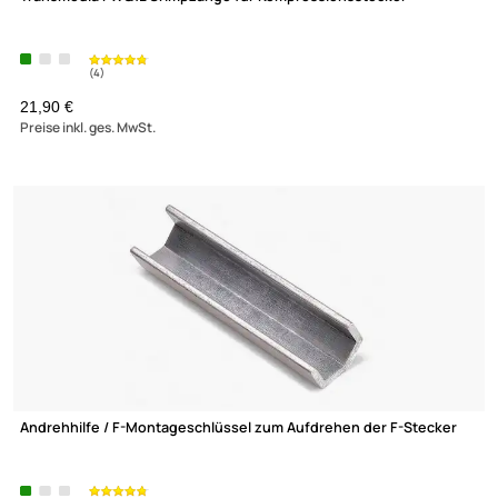
(14)
3,39 €
Preise inkl. ges. MwSt.
Transmedia FR10 DC Blocker ( F-Buchse auf F-Stecker )