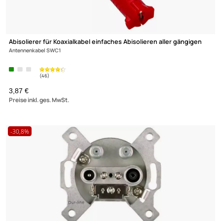
F-Stecker / F-Aufdrehstecker FSW82 8.2 mm wasserdichte
Ausführung
ab 0,38 €
Preise inkl. ges. MwSt.
(2)