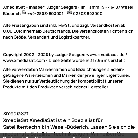
XmediaSat - Inhaber: Ludger Seegers - Im Hamm 15 - 46487 Wesel
Büderich
+49-2803-803901 -
02803 803900
Weitere Ergebnisse anzeigen
Alle Preisangaben sind inkl. MwSt. und zzgl. Versandkosten ab
0,00 EUR innerhalb Deutschlands. Die Versandkosten richten sich
nach Größe, Versandart und Logistikpartner.
NAC
Copyright 2002 - 2026 by Ludger Seegers www.xmediasat.de /
www.xmediasat.com - Diese Seite wurde in 317.66 ms erstellt.
( 701 Produkte gefunden )
Alle verwendeten Markennamen und Bezeichnungen sind ein-
getragene Warenzeichen und Marken der jeweiligen Eigentümer.
Sie dienen nur zur Verdeutlichung der Kompatibilität unserer
Produkte mit den Produkten verschiedener Hersteller.
XmediaSat
XmediaSat
XmediaSat ist ein Spezialist für
Satellitentechnik in Wesel-Büderich. Lassen Sie sich die
(21)
modernste Satellitentechnik zeigen. Wir heißen Sie