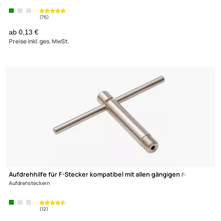
DUR-line 62700 SAT- Antennendose - Twindose | Enddose | Cla
UVP 12,99 € *
8,99 €
Preise inkl. ges. MwSt.