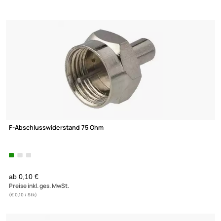
100 Meter - Transmedia TK17-100L-M Netzwerkkabel / Verlegek
200 MHz CAT5e halogenfrei Meterware
62,- €
Preise inkl. ges. MwSt.
(2)