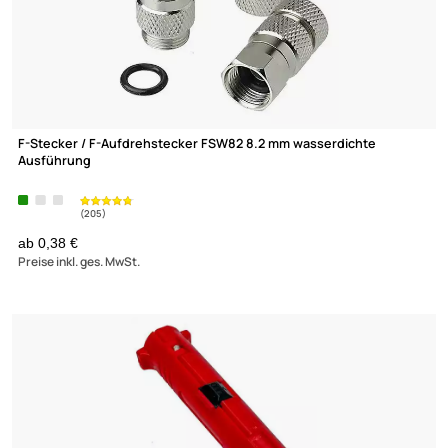
F-Stecker / Push-On F-Stecker 6.8 mm OVZ 027 / F-6-TD SELF
INSTALL
5.1 NI - Kompressionsstecker
(1)
ab 0,60 €
Preise inkl. ges. MwSt.