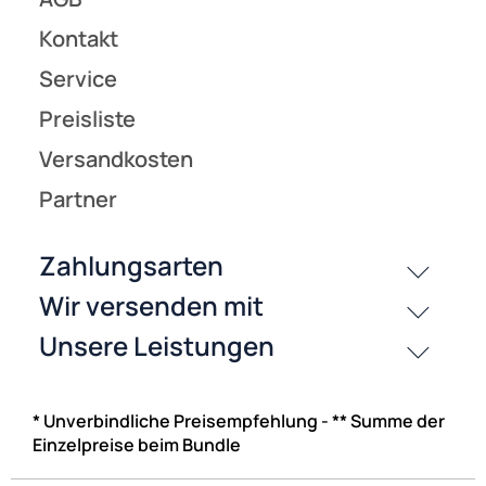
(17)
F-Adapter F-Stecker - Koaxstecker 9.5 mm
* Unverbindliche Preisempfehlung - ** Summe der
ab 0,16 €
Einzelpreise beim Bundle
Preise inkl. ges. MwSt.