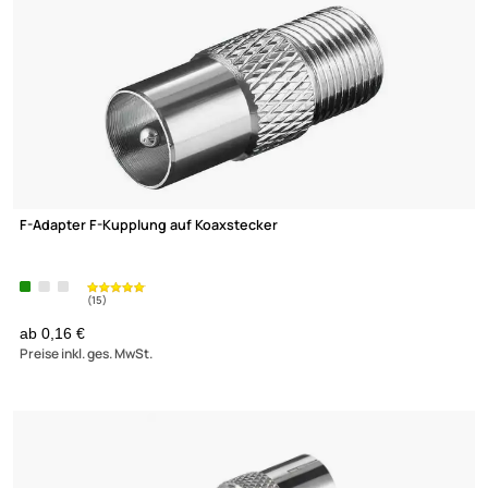
1,99 €
(12)
Preise inkl. ges. MwSt.
F-Stecker / F-Aufdrehstecker 7.5 mm BigNut mit Dichtring