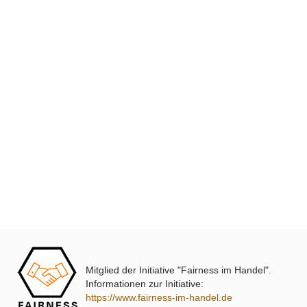
XmediaSat
Über uns
Impressum
Datenschutz
Widerrufsbelehrung
↩ Vertrag widerrufen
AGB
Kontakt
Mitglied der Initiative "Fairness im Handel".
Service
Informationen zur Initiative:
https://www.fairness-im-handel.de
Preisliste