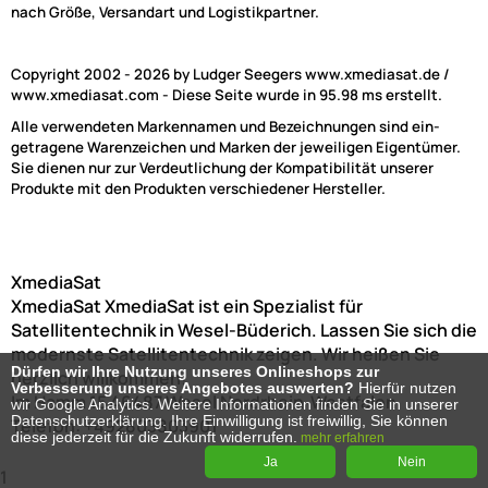
nach Größe, Versandart und Logistikpartner.
Copyright 2002 - 2026 by Ludger Seegers www.xmediasat.de /
www.xmediasat.com - Diese Seite wurde in 95.98 ms erstellt.
Alle verwendeten Markennamen und Bezeichnungen sind ein-
getragene Warenzeichen und Marken der jeweiligen Eigentümer.
Sie dienen nur zur Verdeutlichung der Kompatibilität unserer
Produkte mit den Produkten verschiedener Hersteller.
XmediaSat
XmediaSat
XmediaSat ist ein Spezialist für
Satellitentechnik in Wesel-Büderich. Lassen Sie sich die
modernste Satellitentechnik zeigen. Wir heißen Sie
Dürfen wir Ihre Nutzung unseres Onlineshops zur
herzlich willkommen!
Verbesserung unseres Angebotes auswerten?
Hierfür nutzen
Im Hamm 15
46487
Wesel
Nordrhein-Westfalen
wir Google Analytics. Weitere Informationen finden Sie in unserer
Datenschutzerklärung. Ihre Einwilligung ist freiwillig, Sie können
Telefon:
+492803803901
diese jederzeit für die Zukunft widerrufen.
mehr erfahren
Ja
Nein
1