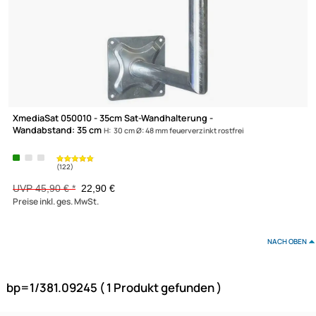
-50,1%
XmediaSat 050010 - 35cm Sat-Wandhalterung -
Wandabstand: 35 cm
H: 30 cm Ø: 48 mm feuerverzinkt rostfrei
XmediaSat
Über uns
Impressum
UVP 45,90 € *
22,90 €
Datenschutz
Preise inkl. ges. MwSt.
Widerrufsbelehrung
↩ Vertrag widerrufen
NAC
AGB