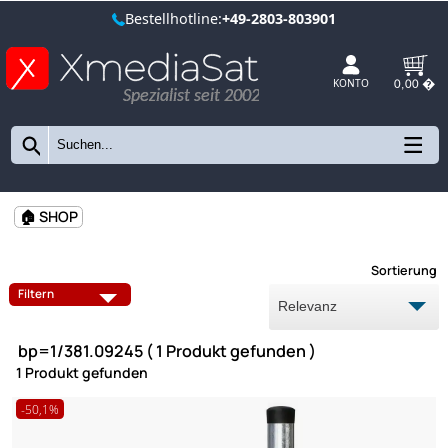
Bestellhotline:
+49-2803-803901
Spezialist seit 2002
KONTO
🏠 SHOP
Sort
Filtern
bp=1/381.09245 ( 1 Produkt gefunden )
1 Produkt gefunden