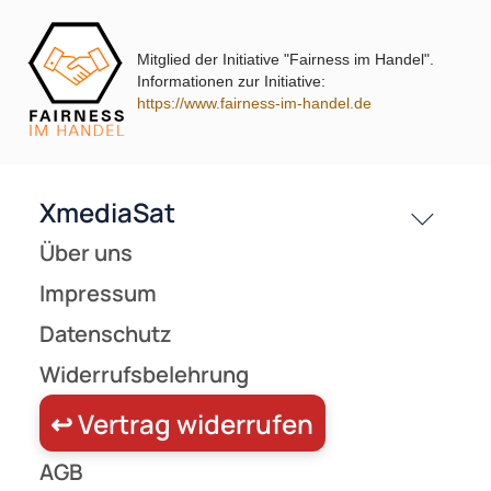
Kontakt
Service
bp=1/381.09245 ( 1 Produkt gefunden )
Mitglied der Initiative "Fairness im Handel".
Preisliste
Informationen zur Initiative:
Versandkosten
https://www.fairness-im-handel.de
Partner
Zahlungsarten
Wir versenden mit
Unsere Leistungen
(122)