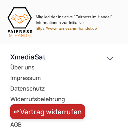
Kontakt
Service
sp=25/66.72269/-1/sk40.00 ( 1 Produkt gefunden 
Mitglied der Initiative "Fairness im Handel".
Preisliste
Informationen zur Initiative:
Versandkosten
https://www.fairness-im-handel.de
Partner
Zahlungsarten
Wir versenden mit
Unsere Leistungen
(25)