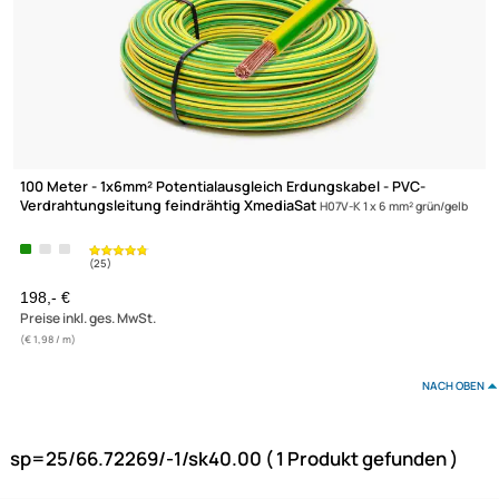
100 Meter - 1x6mm² Potentialausgleich Erdungskabel - PVC-
Verdrahtungsleitung feindrähtig XmediaSat
H07V-K 1 x 6 mm² grün/
XmediaSat
Über uns
Impressum
198,- €
Datenschutz
Preise inkl. ges. MwSt.
Widerrufsbelehrung
(€ 1,98 / m)
↩ Vertrag widerrufen
NAC
AGB