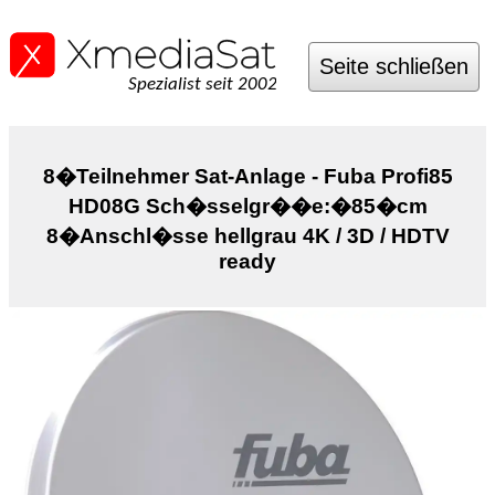
Seite schließen
Spezialist seit 2002
8�Teilnehmer Sat-Anlage - Fuba Profi85
HD08G Sch�sselgr��e:�85�cm
8�Anschl�sse hellgrau 4K / 3D / HDTV
ready