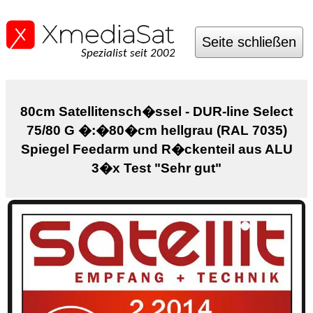
Seite schließen
Spezialist seit 2002
80cm Satellitensch�ssel - DUR-line Select
75/80 G �:�80�cm hellgrau (RAL 7035)
Spiegel Feedarm und R�ckenteil aus ALU
3�x Test "Sehr gut"