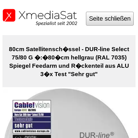
Seite schließen
Spezialist seit 2002
80cm Satellitensch�ssel - DUR-line Select
75/80 G �:�80�cm hellgrau (RAL 7035)
Spiegel Feedarm und R�ckenteil aus ALU
3�x Test "Sehr gut"