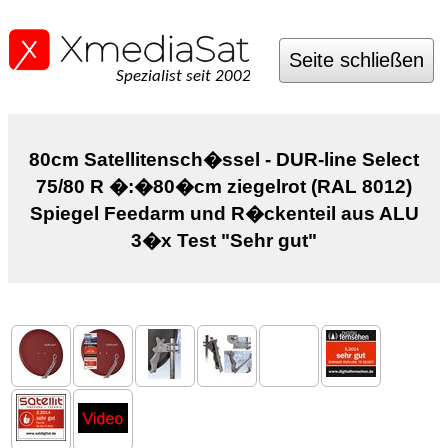
Seite schließen
Spezialist seit 2002
80cm Satellitensch�ssel - DUR-line Select
75/80 R �:�80�cm ziegelrot (RAL 8012)
Spiegel Feedarm und R�ckenteil aus ALU
3�x Test "Sehr gut"