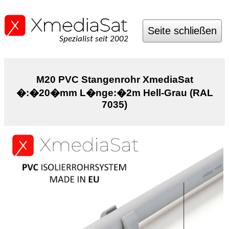
Seite schließen
Spezialist seit 2002
M20 PVC Stangenrohr XmediaSat
�:�20�mm L�nge:�2m Hell-Grau (RAL
7035)