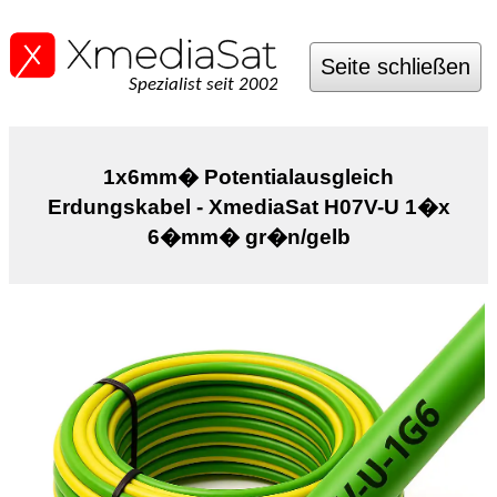
Seite schließen
Spezialist seit 2002
1x6mm� Potentialausgleich
Erdungskabel - XmediaSat H07V-U 1�x
6�mm� gr�n/gelb