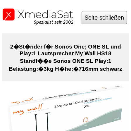
Seite schließen
Spezialist seit 2002
2�St�nder f�r Sonos One; ONE SL und
Play:1 Lautsprecher My Wall HS18
Standf��e Sonos ONE SL Play:1
Belastung:�3kg H�he:�716mm schwarz