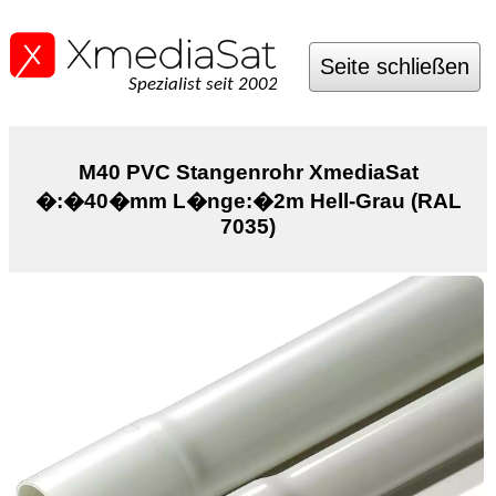
Seite schließen
Spezialist seit 2002
M40 PVC Stangenrohr XmediaSat
�:�40�mm L�nge:�2m Hell-Grau (RAL
7035)