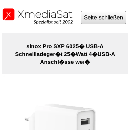
Seite schließen
Spezialist seit 2002
sinox Pro SXP 6025� USB-A
Schnellladeger�t 25�Watt 4�USB-A
Anschl�sse wei�