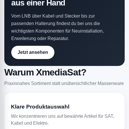
aus einer Hand
Vom LNB über Kabel und Stecker bis zur
passenden Halterung findest du bei uns die
wichtigsten Komponenten für Neuinstallation,
Erweiterung oder Reparatur.
Jetzt ansehen
Warum XmediaSat?
Praxisnahes Sortiment statt unübersichtlicher Massenware
Klare Produktauswahl
Wir konzentrieren uns auf bewährte Artikel für SAT,
Kabel und Elektro.