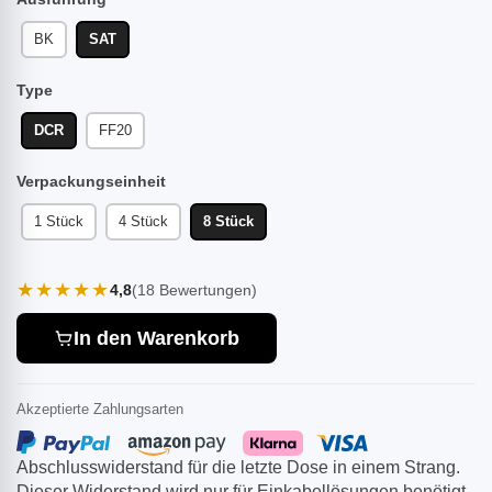
BK
SAT
Type
DCR
FF20
Verpackungseinheit
1 Stück
4 Stück
8 Stück
★★★★★
4,8
(18 Bewertungen)
In den Warenkorb
Akzeptierte Zahlungsarten
Abschlusswiderstand für die letzte Dose in einem Strang.
Dieser Widerstand wird nur für Einkabellösungen benötigt.