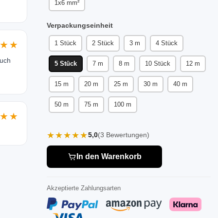
1x6 mm²
Verpackungseinheit
★★
1 Stück
2 Stück
3 m
4 Stück
auch
5 Stück
7 m
8 m
10 Stück
12 m
15 m
20 m
25 m
30 m
40 m
50 m
75 m
100 m
★★
★★★★★
5,0
(3 Bewertungen)
In den Warenkorb
Akzeptierte Zahlungsarten