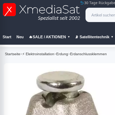
30 Tage Rückgabe
Start
Neu
🔥SALE / AKTIONEN
📡 Satellitentechnik
🔧 Werkzeug
Startseite
>
⚡ Elektroinstallation
>
Erdung
>
Erdanschlussklemmen