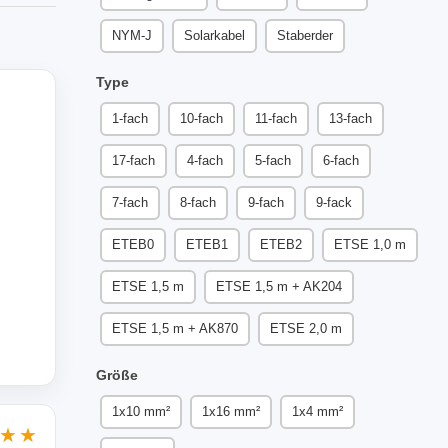
NYM-J
Solarkabel
Staberder
Type
1-fach
10-fach
11-fach
13-fach
17-fach
4-fach
5-fach
6-fach
7-fach
8-fach
9-fach
9-fack
ETEB0
ETEB1
ETEB2
ETSE 1,0 m
ETSE 1,5 m
ETSE 1,5 m + AK204
ETSE 1,5 m + AK870
ETSE 2,0 m
Größe
1x10 mm²
1x16 mm²
1x4 mm²
★★