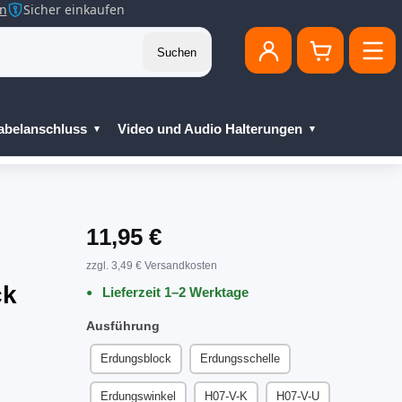
en
Sicher einkaufen
Suchen
abelanschluss
Video und Audio Halterungen
11,95 €
zzgl. 3,49 € Versandkosten
ck
Lieferzeit 1–2 Werktage
Ausführung
Erdungsblock
Erdungsschelle
Erdungswinkel
H07-V-K
H07-V-U