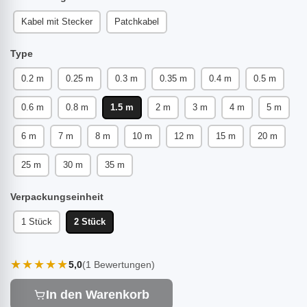
Kabel mit Stecker
Patchkabel
Type
0.2 m
0.25 m
0.3 m
0.35 m
0.4 m
0.5 m
0.6 m
0.8 m
1.5 m
2 m
3 m
4 m
5 m
6 m
7 m
8 m
10 m
12 m
15 m
20 m
25 m
30 m
35 m
Verpackungseinheit
1 Stück
2 Stück
★★★★★
5,0
(1 Bewertungen)
In den Warenkorb