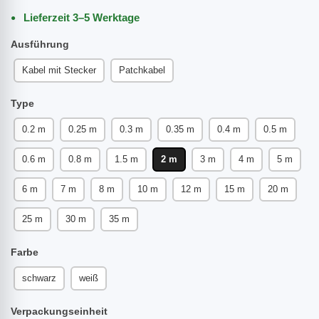
Lieferzeit 3–5 Werktage
Ausführung
Kabel mit Stecker
Patchkabel
Type
0.2 m
0.25 m
0.3 m
0.35 m
0.4 m
0.5 m
0.6 m
0.8 m
1.5 m
2 m
3 m
4 m
5 m
6 m
7 m
8 m
10 m
12 m
15 m
20 m
25 m
30 m
35 m
Farbe
schwarz
weiß
Verpackungseinheit