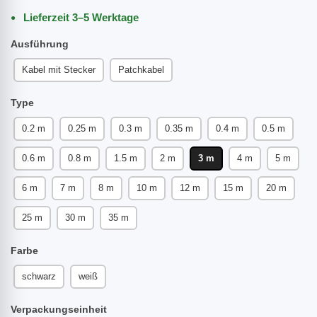
Lieferzeit 3–5 Werktage
Ausführung
Kabel mit Stecker
Patchkabel
Type
0.2 m
0.25 m
0.3 m
0.35 m
0.4 m
0.5 m
0.6 m
0.8 m
1.5 m
2 m
3 m
4 m
5 m
6 m
7 m
8 m
10 m
12 m
15 m
20 m
25 m
30 m
35 m
Farbe
schwarz
weiß
Verpackungseinheit