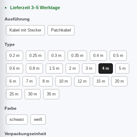
Lieferzeit 3–5 Werktage
Ausführung
Kabel mit Stecker
Patchkabel
Type
0.2 m
0.25 m
0.3 m
0.35 m
0.4 m
0.5 m
0.6 m
0.8 m
1.5 m
2 m
3 m
4 m
5 m
6 m
7 m
8 m
10 m
12 m
15 m
20 m
25 m
30 m
35 m
Farbe
schwarz
weiß
Verpackungseinheit