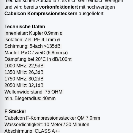
mechanischen Aufbau läßt es sich sehr einfach verlegen
und wird bereits
vorkonfektioniert
mit hochwertigen
Cabelcon Kompressionsteckern
ausgeliefert.
Technische Daten
Innenleiter: Kupfer 0,9mm ø
Isolation: Zell PE 4,1mm ø
Schirmung: 5-fach >135dB
Mantel: PVC / weiß (6,8mm ø)
Dämpfung bei 20°C in dB/100m:
1000 MHz: 22,5dB
1350 MHz: 26,3dB
1750 MHz: 30,2dB
2050 MHz: 32,1dB
Wellenwiderstand: 75 OHM
min. Biegeradius: 40mm
F-Stecker
Cabelcon F-Kompressionsstecker QM 7,0mm
Wasserdichtigkeit: 10 Meter / 30 Minuten
Abschirmung: CLASS A++