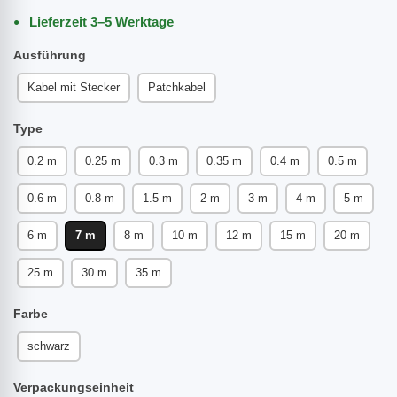
Lieferzeit 3–5 Werktage
Ausführung
Kabel mit Stecker
Patchkabel
Type
0.2 m
0.25 m
0.3 m
0.35 m
0.4 m
0.5 m
0.6 m
0.8 m
1.5 m
2 m
3 m
4 m
5 m
6 m
7 m
8 m
10 m
12 m
15 m
20 m
25 m
30 m
35 m
Farbe
schwarz
Verpackungseinheit