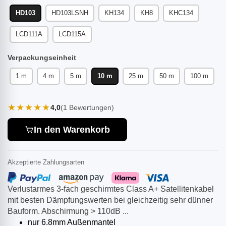
HD103
HD103LSNH
KH134
KH8
KHC134
LCD111A
LCD115A
Verpackungseinheit
1 m
4 m
5 m
10 m
25 m
50 m
100 m
★★★★★
4,0
(1 Bewertungen)
In den Warenkorb
Akzeptierte Zahlungsarten
Verlustarmes 3-fach geschirmtes Class A+ Satellitenkabel
mit besten Dämpfungswerten bei gleichzeitig sehr dünner
Bauform. Abschirmung > 110dB ...
nur 6.8mm Außenmantel