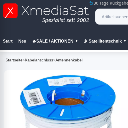
30 Tage Rückgabe
Start
Neu
🔥SALE / AKTIONEN
📡 Satellitentechnik
🔧 Werkzeug
Startseite
>
Kabelanschluss
>
Antennenkabel