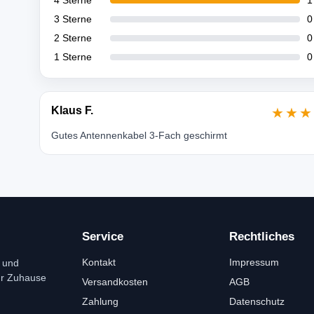
4 Sterne
1
3 Sterne
0
2 Sterne
0
1 Sterne
0
Klaus F.
★★★
Gutes Antennenkabel 3-Fach geschirmt
Service
Rechtliches
Kontakt
Impressum
 und
ür Zuhause
Versandkosten
AGB
Zahlung
Datenschutz