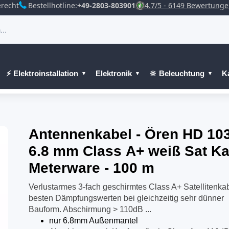
recht
Bestellhotline:
+49-2803-803901
4.7/5 - 6149 Bewertung
⚡ Elektroinstallation
Elektronik
🔆 Beleuchtung
K
Antennenkabel - Ören HD 10
6.8 mm Class A+ weiß Sat Ka
Meterware - 100 m
Verlustarmes 3-fach geschirmtes Class A+ Satellitenkab
besten Dämpfungswerten bei gleichzeitig sehr dünner
Bauform. Abschirmung > 110dB ...
nur 6.8mm Außenmantel