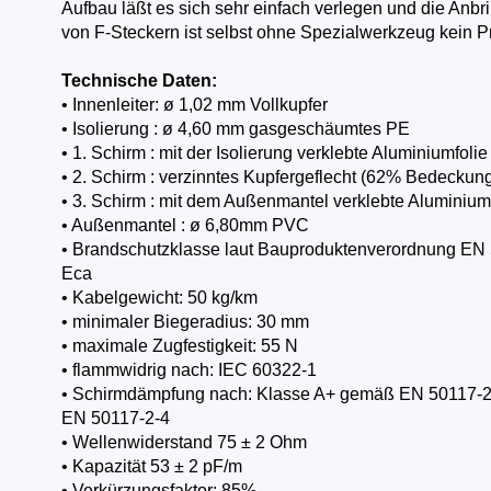
Aufbau läßt es sich sehr einfach verlegen und die Anb
von F-Steckern ist selbst ohne Spezialwerkzeug kein 
Technische Daten:
• Innenleiter: ø 1,02 mm Vollkupfer
• Isolierung : ø 4,60 mm gasgeschäumtes PE
• 1. Schirm : mit der Isolierung verklebte Aluminiumfolie
• 2. Schirm : verzinntes Kupfergeflecht (62% Bedeckun
• 3. Schirm : mit dem Außenmantel verklebte Aluminium
• Außenmantel : ø 6,80mm PVC
• Brandschutzklasse laut Bauproduktenverordnung EN
Eca
• Kabelgewicht: 50 kg/km
• minimaler Biegeradius: 30 mm
• maximale Zugfestigkeit: 55 N
• flammwidrig nach: IEC 60322-1
• Schirmdämpfung nach: Klasse A+ gemäß EN 50117-2
EN 50117-2-4
• Wellenwiderstand 75 ± 2 Ohm
• Kapazität 53 ± 2 pF/m
• Verkürzungsfaktor: 85%