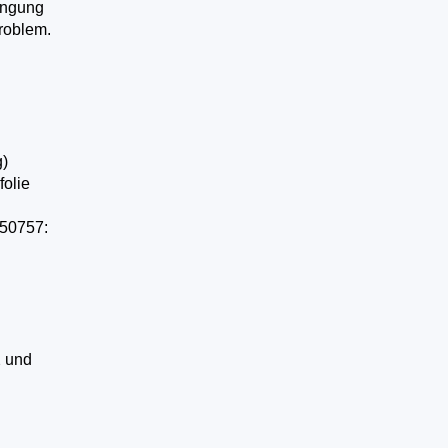
ringung
Problem.
g)
folie
 50757:
 und