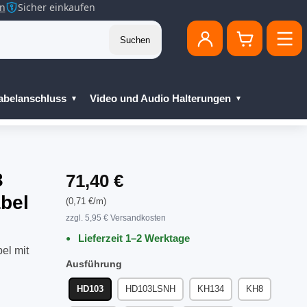
en
Sicher einkaufen
Suchen
abelanschluss
Video und Audio Halterungen
3
71,40 €
bel
(0,71 €/m)
zzgl. 5,95 € Versandkosten
Lieferzeit 1–2 Werktage
el mit
Ausführung
HD103
HD103LSNH
KH134
KH8