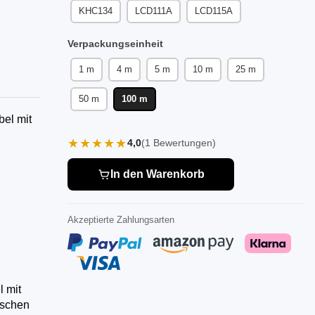
B
KHC134
LCD111A
LCD115A
Verpackungseinheit
1 m
4 m
5 m
10 m
25 m
50 m
100 m
bel mit
★★★★★
4,0
(1 Bewertungen)
In den Warenkorb
Akzeptierte Zahlungsarten
l mit
ischen