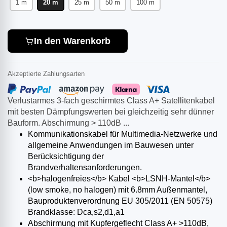
1 m
20 m
25 m
50 m
100 m
In den Warenkorb
Akzeptierte Zahlungsarten
Verlustarmes 3-fach geschirmtes Class A+ Satellitenkabel
mit besten Dämpfungswerten bei gleichzeitig sehr dünner
Bauform. Abschirmung > 110dB ...
Kommunikationskabel für Multimedia-Netzwerke und
allgemeine Anwendungen im Bauwesen unter
Berücksichtigung der
Brandverhaltensanforderungen.
<b>halogenfreies</b> Kabel <b>LSNH-Mantel</b>
(low smoke, no halogen) mit 6.8mm Außenmantel,
Bauproduktenverordnung EU 305/2011 (EN 50575)
Brandklasse: Dca,s2,d1,a1
Abschirmung mit Kupfergeflecht Class A+ >110dB,