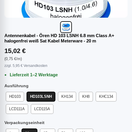
Antennenkabel - Ören HD 103 LSNH 6.8 mm Class A+
halogenfrei weiß Sat Kabel Meterware - 20 m
15,02 €
(0,75 €/m)
zzgl. 5,95 € Versandkosten
Lieferzeit 1–2 Werktage
Ausführung
HD103
HD103LSNH
KH134
KH8
KHC134
LCD111A
LCD115A
Verpackungseinheit