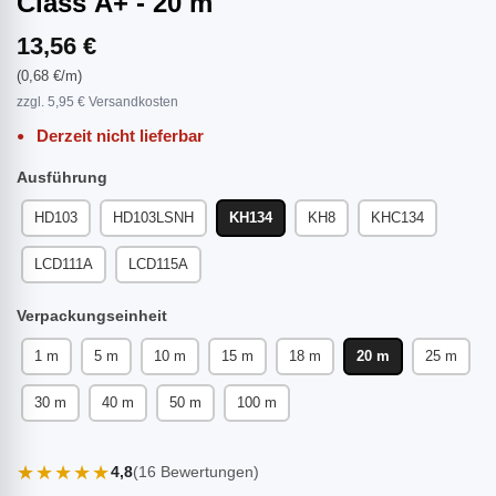
Class A+ - 20 m
13,56 €
(0,68 €/m)
zzgl. 5,95 € Versandkosten
Derzeit nicht lieferbar
Ausführung
HD103
HD103LSNH
KH134
KH8
KHC134
LCD111A
LCD115A
Verpackungseinheit
1 m
5 m
10 m
15 m
18 m
20 m
25 m
30 m
40 m
50 m
100 m
★★★★★
4,8
(16 Bewertungen)