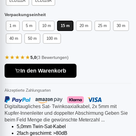
LCD111A
LCD115A
Verpackungseinheit
1 m
5 m
10 m
15 m
20 m
25 m
30 m
40 m
50 m
100 m
★★★★★
5,0
(3 Bewertungen)
In den Warenkorb
Akzeptierte Zahlungsarten
Digitaltaugliches Sat- Twinkoaxialkabel, 2x 5mm mit
Kupfer-Innenleiter und doppelter Abschirmung Geben Sie
beim Feld Menge die gewünschte Meterzahl ...
5,0mm Twin-Sat-Kabel
2fach geschirmt: >80dB