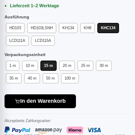
Lieferzeit 1–2 Werktage
Ausführung
HD103
HD103LSNH
KH134
KH8
KHC134
LCD111A
LCD115A
Verpackungseinheit
1 m
10 m
15 m
20 m
25 m
30 m
35 m
40 m
50 m
100 m
In den Warenkorb
Akzeptierte Zahlungsarten