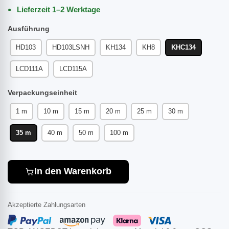
Lieferzeit 1–2 Werktage
Ausführung
HD103
HD103LSNH
KH134
KH8
KHC134
LCD111A
LCD115A
Verpackungseinheit
1 m
10 m
15 m
20 m
25 m
30 m
35 m
40 m
50 m
100 m
In den Warenkorb
Akzeptierte Zahlungsarten