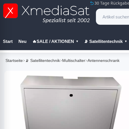
30 Tage Rückgabe
Start
Neu
🔥SALE / AKTIONEN
📡 Satellitentechnik
🔧 Werkzeug
Startseite
>
📡 Satellitentechnik
>
Multischalter
>
Antennenschrank