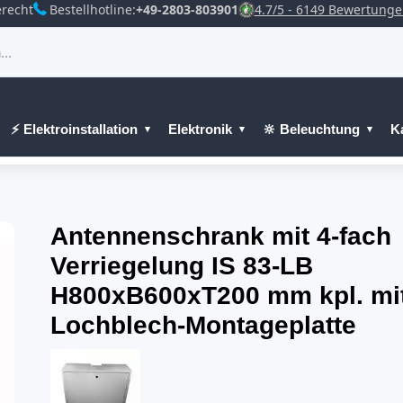
recht
Bestellhotline:
+49-2803-803901
4.7/5 - 6149 Bewertung
⚡ Elektroinstallation
Elektronik
🔆 Beleuchtung
K
Antennenschrank mit 4-fach
Verriegelung IS 83-LB
H800xB600xT200 mm kpl. mi
Lochblech-Montageplatte