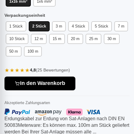
1x16 mm²
1x6 mm²
Verpackungseinheit
1 Stück
2 Stück
3 m
4 Stück
5 Stück
7 m
10 Stück
12 m
15 m
20 m
25 m
30 m
50 m
100 m
★★★★★
4,8
(25 Bewertungen)
In den Warenkorb
Akzeptierte Zahlungsarten
Erdungskabel zur Erdung von Sat-Anlagen nach DIN EN
50083Meterware: Es können max. 100m am Stück geliefert
werden Bei Ihrer Sat-Anlage müssen alle ...