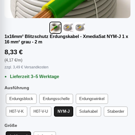
1x16mm² Blitzschutz Erdungskabel - XmediaSat NYM-J 1 x
16 mm² grau - 2 m
8,33 €
(4,17 €/m)
zzgl. 3,49 € Versandkosten
Lieferzeit 3–5 Werktage
Ausführung
Erdungsblock
Erdungsschelle
Erdungswinkel
H07-V-K
H07-V-U
NYM-J
Solarkabel
Staberder
Größe