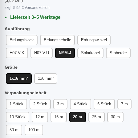
(3,89 €/m)
zzgl. 5,95 € Versandkosten
Lieferzeit 3–5 Werktage
Ausführung
Erdungsblock
Erdungsschelle
Erdungswinkel
H07-V-K
H07-V-U
NYM-J
Solarkabel
Staberder
Größe
1x16 mm²
1x6 mm²
Verpackungseinheit
1 Stück
2 Stück
3 m
4 Stück
5 Stück
7 m
10 Stück
12 m
15 m
20 m
25 m
30 m
50 m
100 m