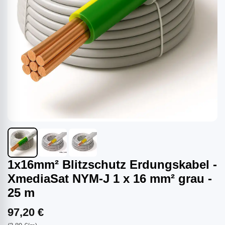
1x16mm² Blitzschutz Erdungskabel -
XmediaSat NYM-J 1 x 16 mm² grau -
25 m
97,20 €