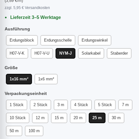
(3,89 €/m)
zzgl. 5,95 € Versandkosten
Lieferzeit 3–5 Werktage
Ausführung
Erdungsblock
Erdungsschelle
Erdungswinkel
H07-V-K
H07-V-U
NYM-J
Solarkabel
Staberder
Größe
1x16 mm²
1x6 mm²
Verpackungseinheit
1 Stück
2 Stück
3 m
4 Stück
5 Stück
7 m
10 Stück
12 m
15 m
20 m
25 m
30 m
50 m
100 m