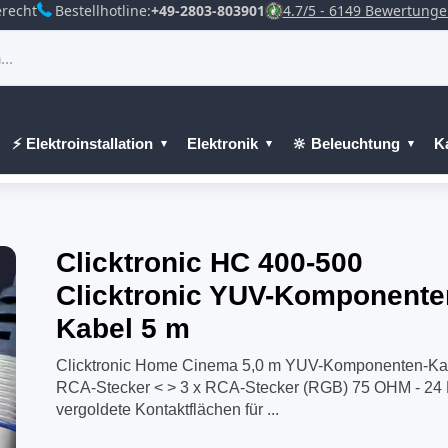
recht
Bestellhotline:
+49-2803-803901
4.7/5 - 6149 Bewertung
⚡ Elektroinstallation
Elektronik
🔆 Beleuchtung
K
Clicktronic HC 400-500
Clicktronic YUV-Komponente
Kabel 5 m
Clicktronic Home Cinema 5,0 m YUV-Komponenten-Kab
RCA-Stecker < > 3 x RCA-Stecker (RGB) 75 OHM - 24 
vergoldete Kontaktflächen für ...