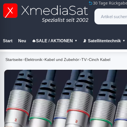
30 Tage Rückgabe
Start
Neu
🔥SALE / AKTIONEN
📡 Satellitentechnik
🔧 Werkzeug
Startseite
>
Elektronik
>
Kabel und Zubehör
>
TV
>
Cinch Kabel