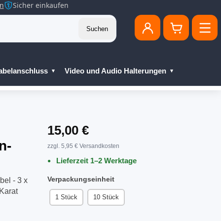
en
Sicher einkaufen
Suchen
abelanschluss
Video und Audio Halterungen
15,00 €
n-
zzgl. 5,95 € Versandkosten
Lieferzeit 1–2 Werktage
Verpackungseinheit
el - 3 x
Karat
1 Stück
10 Stück