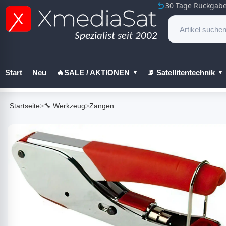
30 Tage Rückgabe
Start
Neu
🔥SALE / AKTIONEN
📡 Satellitentechnik
🔧 Werkzeug
Startseite
>
🔧 Werkzeug
>
Zangen