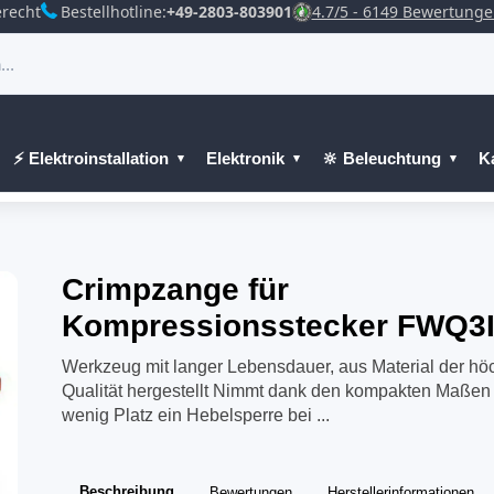
recht
Bestellhotline:
+49-2803-803901
4.7/5 - 6149 Bewertung
⚡ Elektroinstallation
Elektronik
🔆 Beleuchtung
K
Crimpzange für
Kompressionsstecker FWQ3
Werkzeug mit langer Lebensdauer, aus Material der hö
Qualität hergestellt Nimmt dank den kompakten Maßen
wenig Platz ein Hebelsperre bei ...
Beschreibung
Bewertungen
Herstellerinformationen