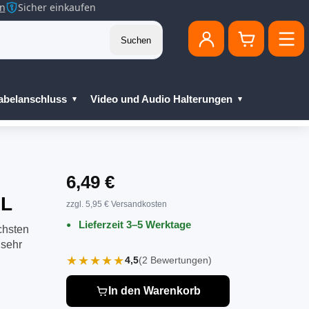
en
Sicher einkaufen
Suchen
abelanschluss
Video und Audio Halterungen
6,49 €
IL
zzgl. 5,95 € Versandkosten
Lieferzeit 3–5 Werktage
chsten
 sehr
★★★★★
4,5
(2 Bewertungen)
In den Warenkorb