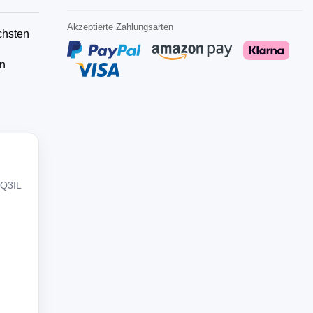
Akzeptierte Zahlungsarten
chsten
n
WQ3IL