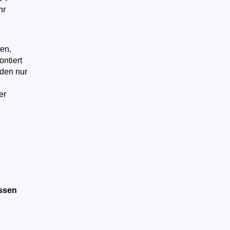
hr
en,
ntiert
rden nur
er
ssen