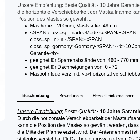
Unsere Empfehlung: Beste Qualität • 10 Jahre Garanti
die horizontale Verschiebbarkeit der Mastaufnahme kan
Position des Mastes so gewählt ...
Masthöhe: 1200mm, Maststärke: 48mm
<SPAN class=sp_made>Made </SPAN><SPAN
class=sp_in>in </SPAN><SPAN
class=sp_germany>Germany</SPAN> <b>10 Jah
Garantie</b>
geeignet für Sparrenabstände von: 460 - 770 mm
geeignet für Dachneigungen von: 0 - 72°
Mastrohr feuerverzinkt, <b>horizontal verschiebb
Beschreibung
Bewertungen
Herstellerinformationen
Unsere Empfehlung:
Beste Qualität
•
10 Jahre Garanti
Durch die horizontale Verschiebbarkeit der Mastaufna
kann die Position des Mastes so gewählt werden, dass
die Mitte der Pfanne erzielt wird. Der Antennenmast ist
stufenlos verstellbar für Dachneigungswinkel vom 0 - 72