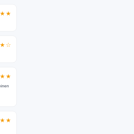
★★
★☆
★★
einen
★★