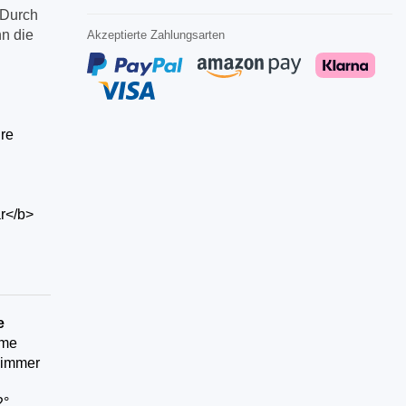
eDurch
n die
Akzeptierte Zahlungsarten
re
ar</b>
e
hme
 immer
°.