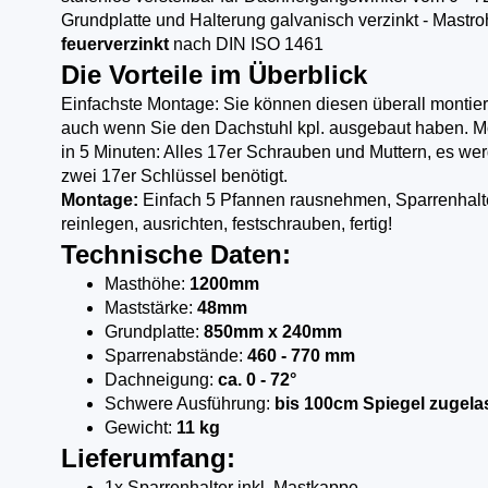
Grundplatte und Halterung galvanisch verzinkt - Mastro
feuerverzinkt
nach DIN ISO 1461
Die Vorteile im Überblick
Einfachste Montage: Sie können diesen überall montier
auch wenn Sie den Dachstuhl kpl. ausgebaut haben. Mo
in 5 Minuten: Alles 17er Schrauben und Muttern, es we
zwei 17er Schlüssel benötigt.
Montage:
Einfach 5 Pfannen rausnehmen, Sparrenhalt
reinlegen, ausrichten, festschrauben, fertig!
Technische Daten:
Masthöhe:
1200mm
Maststärke:
48mm
Grundplatte:
850mm x 240mm
Sparrenabstände:
460 - 770 mm
Dachneigung:
ca. 0 - 72°
Schwere Ausführung:
bis 100cm Spiegel zugela
Gewicht:
11 kg
Lieferumfang:
1x Sparrenhalter inkl. Mastkappe