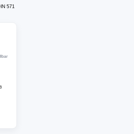
DIN 571
lbar
8