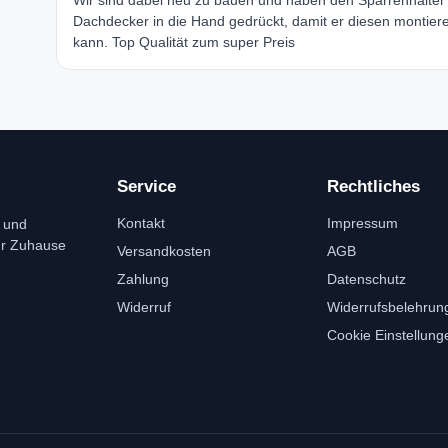
Wir sind dabei neu zu bauen und haben den Sparrenhalte
Dachdecker in die Hand gedrückt, damit er diesen montier
kann. Top Qualität zum super Preis
Service
Rechtliches
Kontakt
Impressum
 und
ür Zuhause
Versandkosten
AGB
Zahlung
Datenschutz
Widerruf
Widerrufsbelehrun
Cookie Einstellung