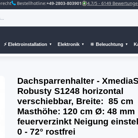
recht
Bestellhotline:
+49-2803-803901
4.7/5 - 6149 Bewertung
⚡ Elektroinstallation
Elektronik
🔆 Beleuchtung
K
Dachsparrenhalter - XmediaS
Robusty S1248 horizontal
verschiebbar, Breite: 85 cm
Masthöhe: 120 cm Ø: 48 mm
feuerverzinkt Neigung einstel
0 - 72° rostfrei