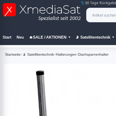
30 Tage Rückgabe
Start
Neu
🔥SALE / AKTIONEN
📡 Satellitentechnik
🔧 Werkzeug
Startseite
>
📡 Satellitentechnik
>
Halterungen
>
Dachsparrenhalter