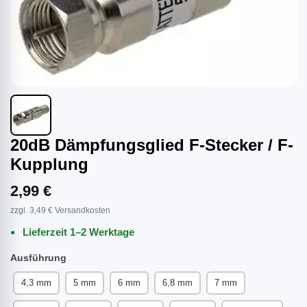
20dB Dämpfungsglied F-Stecker / F-
Kupplung
2,99 €
zzgl. 3,49 € Versandkosten
Lieferzeit 1–2 Werktage
Ausführung
4,3 mm
5 mm
6 mm
6,8 mm
7 mm