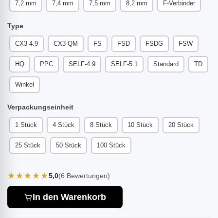
7,2 mm
7,4 mm
7,5 mm
8,2 mm
F-Verbinder
Type
CX3-4.9
CX3-QM
FS
FSD
FSDG
FSW
HQ
PPC
SELF-4.9
SELF-5.1
Standard
TD
Winkel
Verpackungseinheit
1 Stück
4 Stück
8 Stück
10 Stück
20 Stück
25 Stück
50 Stück
100 Stück
★★★★★
5,0
(6 Bewertungen)
In den Warenkorb