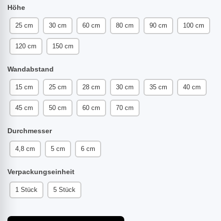
Höhe
25 cm
30 cm
60 cm
80 cm
90 cm
100 cm
120 cm
150 cm
Wandabstand
15 cm
25 cm
28 cm
30 cm
35 cm
40 cm
45 cm
50 cm
60 cm
70 cm
Durchmesser
4,8 cm
5 cm
6 cm
Verpackungseinheit
1 Stück
5 Stück