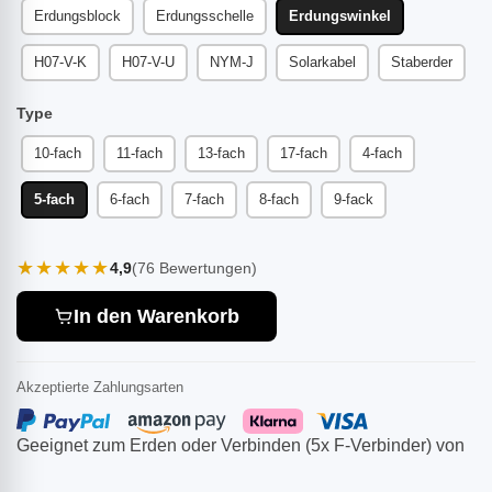
Erdungsblock
Erdungsschelle
Erdungswinkel
H07-V-K
H07-V-U
NYM-J
Solarkabel
Staberder
Type
10-fach
11-fach
13-fach
17-fach
4-fach
5-fach
6-fach
7-fach
8-fach
9-fack
★★★★★
4,9
(76 Bewertungen)
In den Warenkorb
Akzeptierte Zahlungsarten
Geeignet zum Erden oder Verbinden (5x F-Verbinder) von