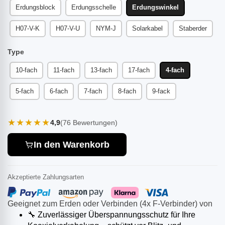
Erdungsblock
Erdungsschelle
Erdungswinkel
H07-V-K
H07-V-U
NYM-J
Solarkabel
Staberder
Type
10-fach
11-fach
13-fach
17-fach
4-fach
5-fach
6-fach
7-fach
8-fach
9-fack
★★★★★
4,9
(76 Bewertungen)
In den Warenkorb
Akzeptierte Zahlungsarten
Geeignet zum Erden oder Verbinden (4x F-Verbinder) von
🔧 Zuverlässiger Überspannungsschutz für Ihre