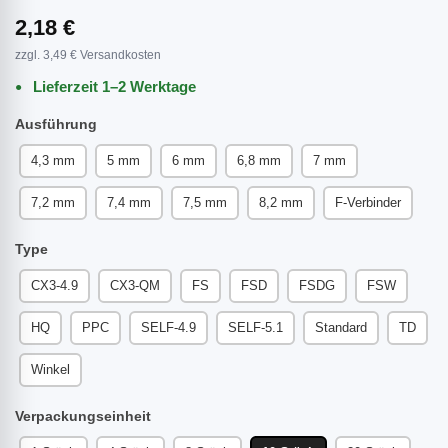
2,18 €
zzgl. 3,49 € Versandkosten
Lieferzeit 1–2 Werktage
Ausführung
4,3 mm
5 mm
6 mm
6,8 mm
7 mm
7,2 mm
7,4 mm
7,5 mm
8,2 mm
F-Verbinder
Type
CX3-4.9
CX3-QM
FS
FSD
FSDG
FSW
HQ
PPC
SELF-4.9
SELF-5.1
Standard
TD
Winkel
Verpackungseinheit