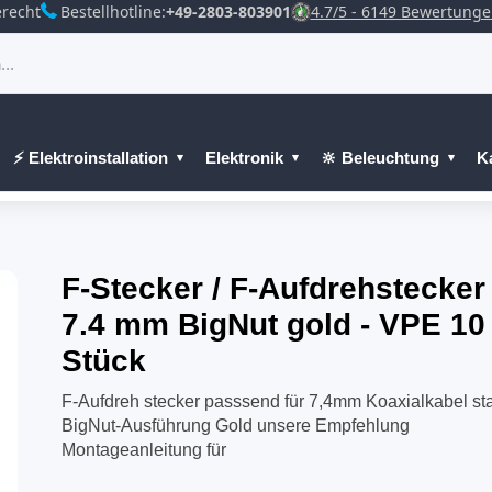
recht
Bestellhotline:
+49-2803-803901
4.7/5 - 6149 Bewertung
⚡ Elektroinstallation
Elektronik
🔆 Beleuchtung
K
F-Stecker / F-Aufdrehstecker
7.4 mm BigNut gold - VPE 10
Stück
F-Aufdreh stecker passsend für 7,4mm Koaxialkabel sta
BigNut-Ausführung Gold unsere Empfehlung
Montageanleitung für