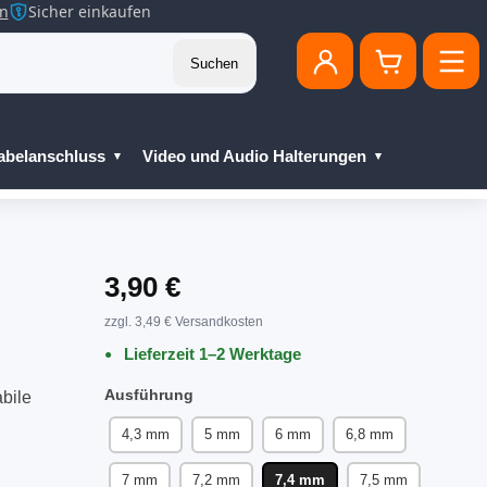
en
Sicher einkaufen
Suchen
abelanschluss
Video und Audio Halterungen
3,90 €
zzgl. 3,49 € Versandkosten
Lieferzeit 1–2 Werktage
Ausführung
bile
4,3 mm
5 mm
6 mm
6,8 mm
7 mm
7,2 mm
7,4 mm
7,5 mm