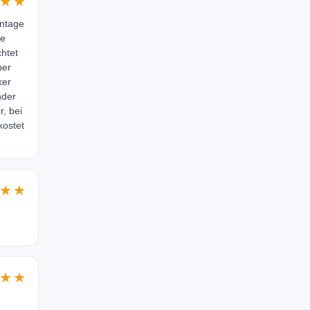
★★
ontage
ze
htet
ber
ker
nder
r, bei
kostet
★★
★★