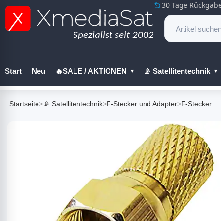
30 Tage Rückgabe
Start
Neu
🔥SALE / AKTIONEN
📡 Satellitentechnik
🔧 Werkzeug
Startseite
>
📡 Satellitentechnik
>
F-Stecker und Adapter
>
F-Stecker