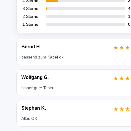
4 Sterne
3
3 Sterne
4
2 Sterne
1
1 Sterne
0
Bernd H.
★★★
passend zum Kabel ok
Wolfgang G.
★★★
bisher gute Tests
Stephan K.
★★★
Alles OK