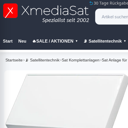
30 Tage Rückgabe
Start
Neu
🔥SALE / AKTIONEN
📡 Satellitentechnik
🔧 Werkzeug
Startseite
>
📡 Satellitentechnik
>
Sat Komplettanlagen
>
Sat Anlage für