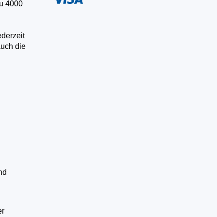
zu 4000
ederzeit
auch die
nd
er