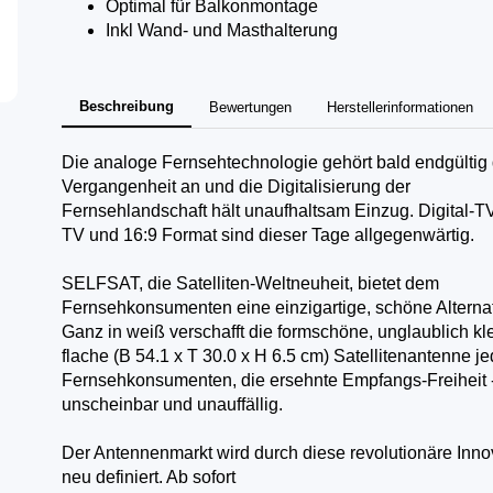
Optimal für Balkonmontage
Inkl Wand- und Masthalterung
Beschreibung
Bewertungen
Herstellerinformationen
Die analoge Fernsehtechnologie gehört bald endgültig 
Vergangenheit an und die Digitalisierung der
Fernsehlandschaft hält unaufhaltsam Einzug. Digital-T
TV und 16:9 Format sind dieser Tage allgegenwärtig.
SELFSAT, die Satelliten-Weltneuheit, bietet dem
Fernsehkonsumenten eine einzigartige, schöne Alternat
Ganz in weiß verschafft die formschöne, unglaublich kl
flache (B 54.1 x T 30.0 x H 6.5 cm) Satellitenantenne j
Fernsehkonsumenten, die ersehnte Empfangs-Freiheit 
unscheinbar und unauffällig.
Der Antennenmarkt wird durch diese revolutionäre Inno
neu definiert. Ab sofort