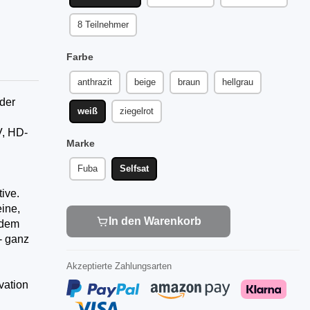
8 Teilnehmer
Farbe
anthrazit
beige
braun
hellgrau
der
weiß
ziegelrot
V, HD-
Marke
Fuba
Selfsat
ive.
eine,
In den Warenkorb
edem
- ganz
Akzeptierte Zahlungsarten
vation