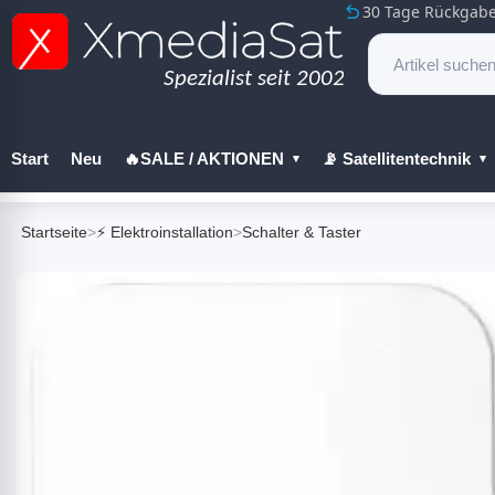
30 Tage Rückgabe
Start
Neu
🔥SALE / AKTIONEN
📡 Satellitentechnik
🔧 Werkzeug
Startseite
>
⚡ Elektroinstallation
>
Schalter & Taster