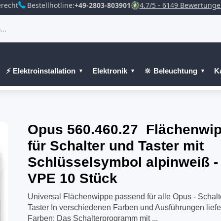
recht
Bestellhotline:
+49-2803-803901
4.7/5 - 6149 Bewertung
⚡ Elektroinstallation
Elektronik
🔆 Beleuchtung
K
Opus 560.460.27 Flächenwi
für Schalter und Taster mit
Schlüsselsymbol alpinweiß -
VPE 10 Stück
Universal Flächenwippe passend für alle Opus - Schalt
Taster In verschiedenen Farben und Ausführungen liefe
Farben: Das Schalterprogramm mit ...