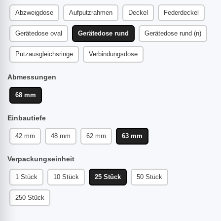
Abzweigdose
Aufputzrahmen
Deckel
Federdeckel
Gerätedose oval
Gerätedose rund
Gerätedose rund (n)
Putzausgleichsringe
Verbindungsdose
Abmessungen
68 mm
Einbautiefe
42 mm
48 mm
62 mm
63 mm
Verpackungseinheit
1 Stück
10 Stück
25 Stück
50 Stück
250 Stück