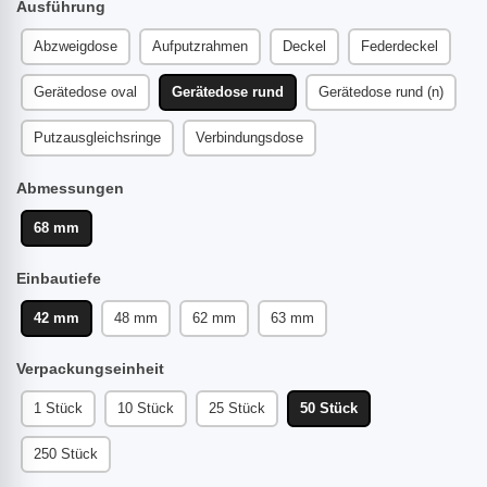
Ausführung
Abzweigdose
Aufputzrahmen
Deckel
Federdeckel
Gerätedose oval
Gerätedose rund
Gerätedose rund (n)
Putzausgleichsringe
Verbindungsdose
Abmessungen
68 mm
Einbautiefe
42 mm
48 mm
62 mm
63 mm
Verpackungseinheit
1 Stück
10 Stück
25 Stück
50 Stück
250 Stück