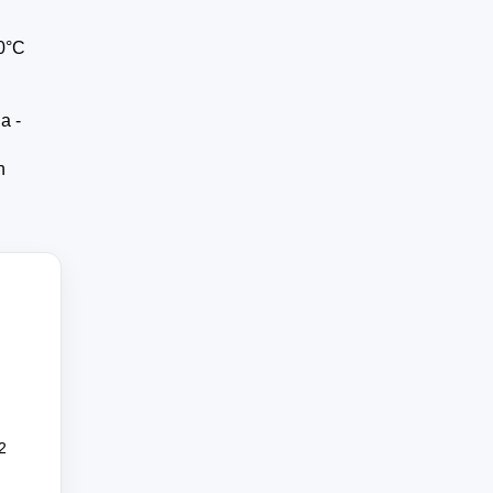
30°C
a -
n
2