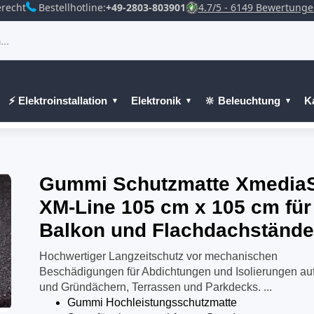
recht
Bestellhotline:
+49-2803-803901
4.7/5 - 6149 Bewertung
⚡ Elektroinstallation
Elektronik
🔆 Beleuchtung
K
Gummi Schutzmatte Xmedia
XM-Line 105 cm x 105 cm für
Balkon und Flachdachstände
Hochwertiger Langzeitschutz vor mechanischen
Beschädigungen für Abdichtungen und Isolierungen auf
und Gründächern, Terrassen und Parkdecks. ...
Gummi Hochleistungsschutzmatte