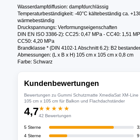
Wasserdampfdiffusion: dampfdurchlässig
Temperaturbeständigkeit: -40°C kältebeständig ca. +1
wärmebeständig
Druckspannungs: Verformungseigenschaften
DIN EN ISO 3386-2): CC25: 0,47 MPa - CC40: 1,51 MP
CC50: 4,20 MPa
Brandklasse * (DIN 4102-1 Abschnitt 6.2): B2 bestande
Abmessungen: (L x B x H) 105 cm x 105 cm x 0,8 cm
Farbe: Schwarz
Kundenbewertungen
Bewertungen zu Gummi Schutzmatte XmediaSat XM-Line
105 cm x 105 cm für Balkon und Flachdachständer
★★★★★
4,7
42 Bewertungen
5 Sterne
3
4 Sterne
9