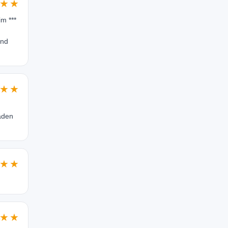
★★
im ***
und
★★
aden
★★
★★