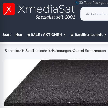
30 Tage Rückgabe
Start
Neu
🔥SALE / AKTIONEN
📡 Satellitentechnik
🔧 Werkzeug
Startseite
>
📡 Satellitentechnik
>
Halterungen
>
Gummi Schutzmatten