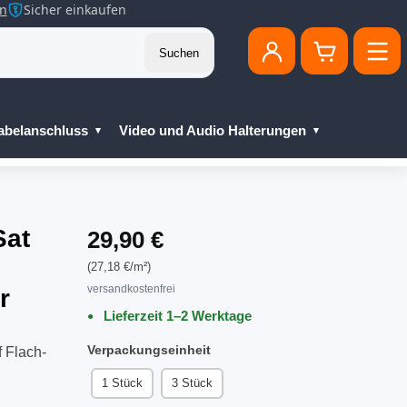
en
Sicher einkaufen
Suchen
abelanschluss
Video und Audio Halterungen
Sat
29,90 €
(27,18 €/m²)
versandkostenfrei
r
Lieferzeit 1–2 Werktage
Verpackungseinheit
 Flach-
1 Stück
3 Stück