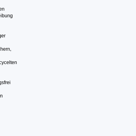
en
eibung
ger
hern,
cycelten
gsfrei
en