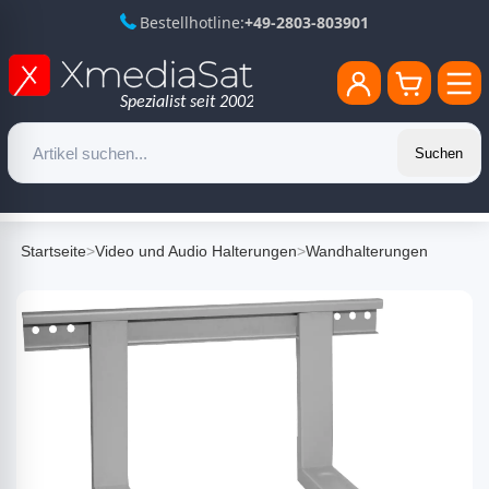
Bestellhotline:
+49-2803-803901
Suchen
Startseite
>
Video und Audio Halterungen
>
Wandhalterungen