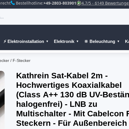
recht
Bestellhotline:
+49-2803-803901
4.7/5 - 6149 Bewertung
⚡ Elektroinstallation
Elektronik
🔆 Beleuchtung
K
cker / F-Stecker
Kathrein Sat-Kabel 2m -
Hochwertiges Koaxialkabel
(Class A++ 130 dB UV-Bestä
halogenfrei) - LNB zu
Multischalter - Mit Cabelcon 
Steckern - Für Außenbereich 