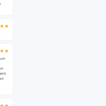
n
★★
★★
aunt
s
uch
etzt
gut
★★