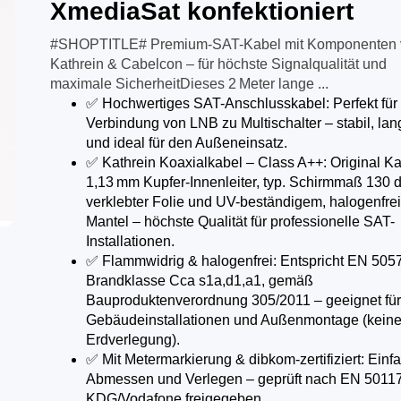
XmediaSat konfektioniert
#SHOPTITLE# Premium-SAT-Kabel mit Komponenten 
Kathrein & Cabelcon – für höchste Signalqualität und
maximale SicherheitDieses 2 Meter lange ...
✅ Hochwertiges SAT-Anschlusskabel: Perfekt für 
Verbindung von LNB zu Multischalter – stabil, lan
und ideal für den Außeneinsatz.
✅ Kathrein Koaxialkabel – Class A++: Original Ka
1,13 mm Kupfer-Innenleiter, typ. Schirmmaß 130 
verklebter Folie und UV-beständigem, halogenfre
Mantel – höchste Qualität für professionelle SAT-
Installationen.
✅ Flammwidrig & halogenfrei: Entspricht EN 5057
Brandklasse Cca s1a,d1,a1, gemäß
Bauproduktenverordnung 305/2011 – geeignet für
Gebäudeinstallationen und Außenmontage (kein
Erdverlegung).
✅ Mit Metermarkierung & dibkom-zertifiziert: Einf
Abmessen und Verlegen – geprüft nach EN 50117
KDG/Vodafone freigegeben.