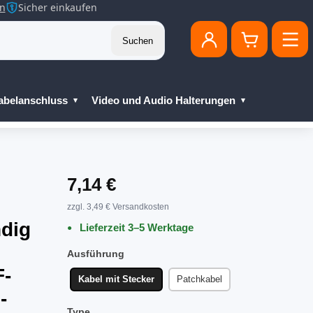
en
Sicher einkaufen
Suchen
abelanschluss
Video und Audio Halterungen
7,14 €
zzgl. 3,49 € Versandkosten
ndig
Lieferzeit 3–5 Werktage
Ausführung
F-
Kabel mit Stecker
Patchkabel
-
Type