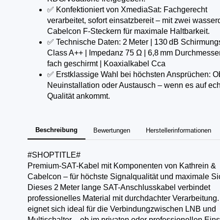
✅ Konfektioniert von XmediaSat: Fachgerecht
verarbeitet, sofort einsatzbereit – mit zwei wasser
Cabelcon F-Steckern für maximale Haltbarkeit.
✅ Technische Daten: 2 Meter | 130 dB Schirmung
Class A++ | Impedanz 75 Ω | 6,8 mm Durchmesser 
fach geschirmt | Koaxialkabel Cca
✅ Erstklassige Wahl bei höchsten Ansprüchen: O
Neuinstallation oder Austausch – wenn es auf ec
Qualität ankommt.
Beschreibung
Bewertungen
Herstellerinformationen
#SHOPTITLE#
Premium-SAT-Kabel mit Komponenten von Kathrein &
Cabelcon – für höchste Signalqualität und maximale Si
Dieses 2 Meter lange SAT-Anschlusskabel verbindet
professionelles Material mit durchdachter Verarbeitung.
eignet sich ideal für die Verbindungzwischen LNB und
Multischalter – ob im privaten oder professionellen Eins