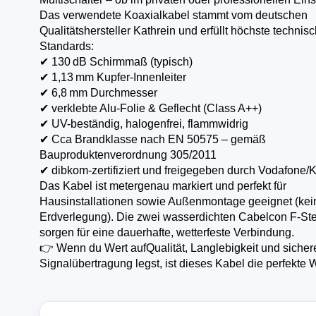
Das verwendete Koaxialkabel stammt vom deutschen
Qualitätshersteller Kathrein und erfüllt höchste technis
Standards:
✔ 130 dB Schirmmaß (typisch)
✔ 1,13 mm Kupfer-Innenleiter
✔ 6,8 mm Durchmesser
✔ verklebte Alu-Folie & Geflecht (Class A++)
✔ UV-beständig, halogenfrei, flammwidrig
✔ Cca Brandklasse nach EN 50575 – gemäß
Bauproduktenverordnung 305/2011
✔ dibkom-zertifiziert und freigegeben durch Vodafone
Das Kabel ist metergenau markiert und perfekt für
Hausinstallationen sowie Außenmontage geeignet (kei
Erdverlegung). Die zwei wasserdichten Cabelcon F-St
sorgen für eine dauerhafte, wetterfeste Verbindung.
👉 Wenn du Wert aufQualität, Langlebigkeit und sicher
Signalübertragung legst, ist dieses Kabel die perfekte 