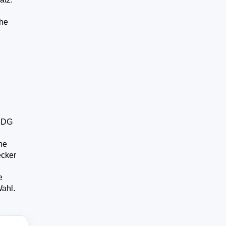
che
/KDG
ne
ecker
e
Wahl.