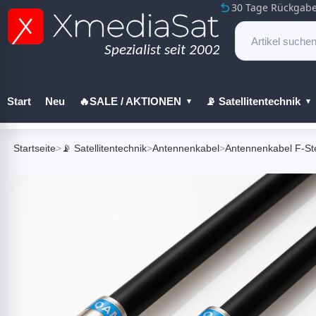
30 Tage Rückgabe
Start
Neu
🔥SALE / AKTIONEN
📡 Satellitentechnik
🔧 Werkzeug
Startseite
>
📡 Satellitentechnik
>
Antennenkabel
>
Antennenkabel F-Ste