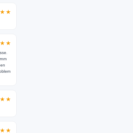
★★
★★
sse.
 7mm
hen
roblem
★★
★★