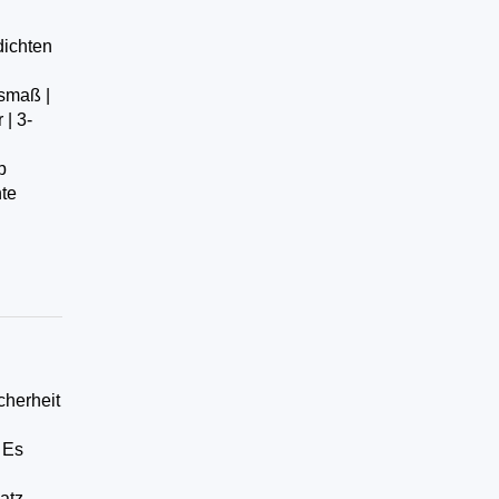
dichten
smaß |
| 3-
b
hte
cherheit
 Es
atz.