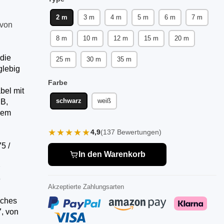
2 m
3 m
4 m
5 m
6 m
7 m
von
8 m
10 m
12 m
15 m
20 m
die
25 m
30 m
35 m
glebig
Farbe
bel mit
schwarz
weiß
dB,
iem
★★★★★
4,9
(137 Bewertungen)
5 /
In den Warenkorb
e
Akzeptierte Zahlungsarten
aches
, von