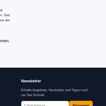
ng
en. Das
use der
hinen,
Newsletter
Erhalte Angebote, Neuheiten und Tipps rund
um Sat-Technik.
Abonnieren