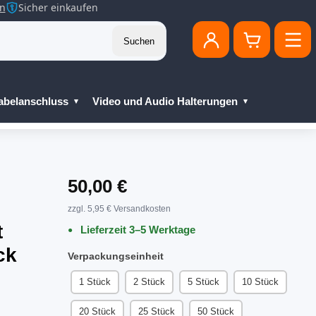
en
Sicher einkaufen
Suchen
abelanschluss
Video und Audio Halterungen
50,00 €
zzgl. 5,95 € Versandkosten
t
Lieferzeit 3–5 Werktage
ck
Verpackungseinheit
1 Stück
2 Stück
5 Stück
10 Stück
20 Stück
25 Stück
50 Stück