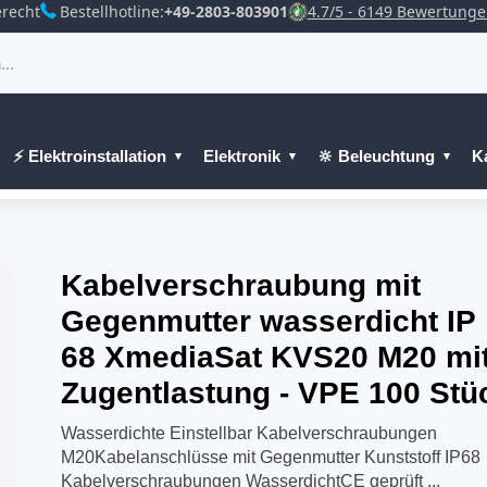
recht
Bestellhotline:
+49-2803-803901
4.7/5 - 6149 Bewertung
⚡ Elektroinstallation
Elektronik
🔆 Beleuchtung
K
Kabelverschraubung mit
Gegenmutter wasserdicht IP
68 XmediaSat KVS20 M20 mi
Zugentlastung - VPE 100 Stü
Wasserdichte Einstellbar Kabelverschraubungen
M20Kabelanschlüsse mit Gegenmutter Kunststoff IP68
Kabelverschraubungen WasserdichtCE geprüft ...