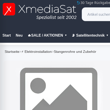
30 Tage Rückgabe
Start
Neu
🔥SALE / AKTIONEN
📡 Satellitentechnik
🔧 Werkzeug
Startseite
>
⚡ Elektroinstallation
>
Stangenrohre und Zubehör