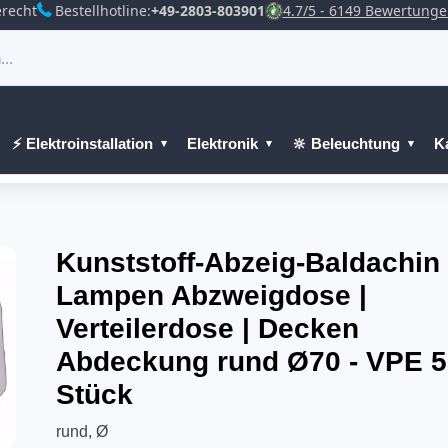
recht
Bestellhotline:
+49-2803-803901
4.7/5 - 6149 Bewertung
⚡ Elektroinstallation
Elektronik
🔆 Beleuchtung
K
Kunststoff-Abzeig-Baldachin 
Lampen Abzweigdose |
Verteilerdose | Decken
Abdeckung rund Ø70 - VPE 5
Stück
rund, Ø