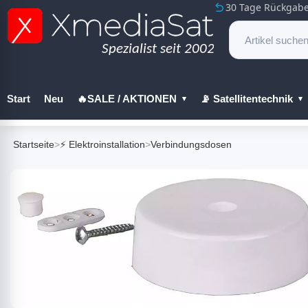
30 Tage Rückgabe
Start
Neu
🔥SALE / AKTIONEN
📡 Satellitentechnik
🔧 Werkzeug
Startseite
>
⚡ Elektroinstallation
>
Verbindungsdosen